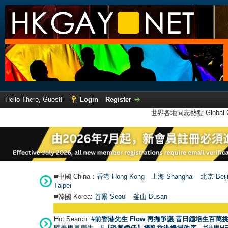
Hello There, Guest!
Login
Register
世界各地同志熱點 Global Ga
■中國 China：
香港 Hong Kong
上海 Shanghai
北京 Beij
Taipei
■韓國 Korea:
首爾 Seou
l
釜山 Busan
Hot Search:
#前香港先生 Flow 再捲爭議 昔日鍾培生百萬挑