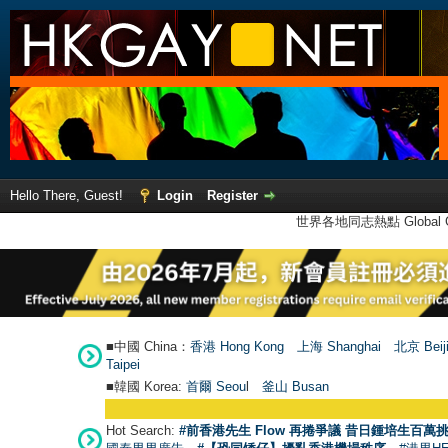
Hello There, Guest!
Login
Register
世界各地同志熱點 Global Ga
■中國 China：
香港 Hong Kong
上海 Shanghai
北京 Beij
Taipei
■韓國 Korea:
首爾 Seou
l
釜山 Busan
Hot Search:
#前香港先生 Flow 再捲爭議 昔日鍾培生百萬挑