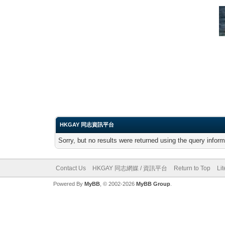
HKGAY 同志資訊平台
Sorry, but no results were returned using the query infor
Contact Us
HKGAY 同志網媒 / 資訊平台
Return to Top
Li
Powered By
MyBB
, © 2002-2026
MyBB Group
.