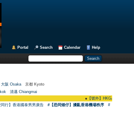
Portal
Search
Calendar
Help
大阪 Osaka
京都 Kyoto
kok
清邁 Chiangmai
●
【號外】HKGAY.net已啟動自家製【群聚
愛同行】香港國泰男男廣告
#【恐同矮仔】擾亂香港機場秩序
#