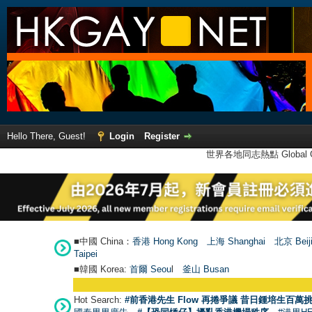
Hello There, Guest!
Login
Register
世界各地同志熱點 Global Ga
■中國 China：
香港 Hong Kong
上海 Shanghai
北京 Beij
Taipei
■韓國 Korea:
首爾 Seou
l
釜山 Busan
Hot Search:
#前香港先生 Flow 再捲爭議 昔日鍾培生百萬挑