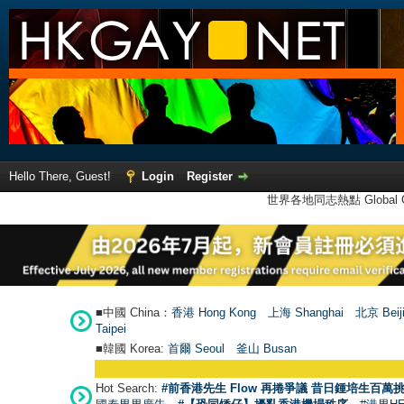
Hello There, Guest!
Login
Register
世界各地同志熱點 Global Ga
■中國 China：
香港 Hong Kong
上海 Shanghai
北京 Beij
Taipei
■韓國 Korea:
首爾 Seou
l
釜山 Busan
Hot Search:
#前香港先生 Flow 再捲爭議 昔日鍾培生百萬挑