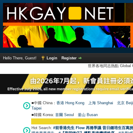
Hello There, Guest!
Login
Register
世界各地同志熱點 Global Ga
■中國 China：
香港 Hong Kong
上海 Shanghai
北京 Beij
Taipei
■韓國 Korea:
首爾 Seou
l
釜山 Busan
Hot Search:
#前香港先生 Flow 再捲爭議 昔日鍾培生百萬挑