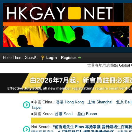
Hello There, Guest!
Login
Register
世界各地同志熱點 Global Ga
■中國 China：
香港 Hong Kong
上海 Shanghai
北京 Beij
Taipei
■韓國 Korea:
首爾 Seou
l
釜山 Busan
Hot Search:
#前香港先生 Flow 再捲爭議 昔日鍾培生百萬挑