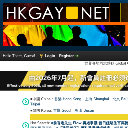
Hello There, Guest!
Login
Register
世界各地同志熱點 Global Ga
■中國 China：
香港 Hong Kong
上海 Shanghai
北京 Beij
Taipei
■韓國 Korea:
首爾 Seou
l
釜山 Busan
Hot Search:
#前香港先生 Flow 再捲爭議 昔日鍾培生百萬挑