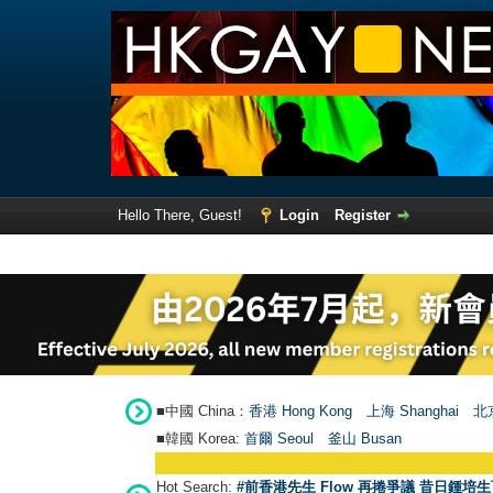
Hello There, Guest!
Login
Register
■中國 China：
香港 Hong Kong
上海 Shanghai
北京
■韓國 Korea:
首爾 Seou
l
釜山 Busan
Hot Search:
#前香港先生 Flow 再捲爭議 昔日鍾培生