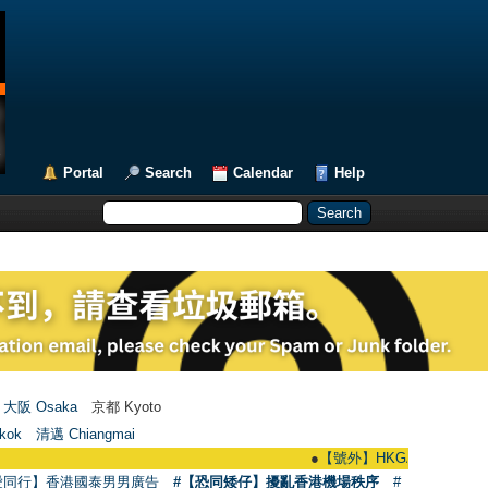
Portal
Search
Calendar
Help
大阪 Osaka
京都 Kyoto
kok
清邁 Chiangmai
●
【號外】HKGAY.net已啟動自家製【群聚
愛同行】香港國泰男男廣告
#【恐同矮仔】擾亂香港機場秩序
#