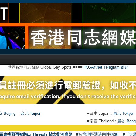
世界各地同志熱點 Global Gay Spots ■■■■
HKGAY.net Telegram 群組
 Beijing
台北 Taipei
■日本 Japan：
東京 Tokyo
■泰國 Thailand：
曼谷 Bang
百萬挑戰再被翻出 Threads 帖文批涉虐兒
#台灣地區通過同性婚姻
#【大