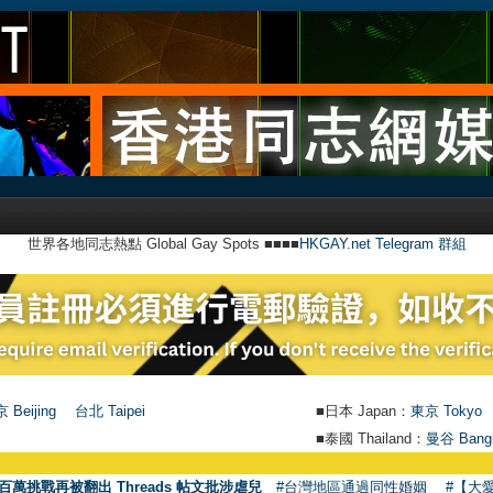
世界各地同志熱點 Global Gay Spots ■■■■
HKGAY.net Telegram 群組
 Beijing
台北 Taipei
■日本 Japan：
東京 Tokyo
■泰國 Thailand：
曼谷 Bang
百萬挑戰再被翻出 Threads 帖文批涉虐兒
#台灣地區通過同性婚姻
#【大