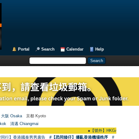
Portal
Search
Calendar
Help
大阪 Osaka
京都 Kyoto
kok
清邁 Chiangmai
●
【號外】HKGAY.net已啟動自家製【群聚
愛同行】香港國泰男男廣告
#【恐同矮仔】擾亂香港機場秩序
#