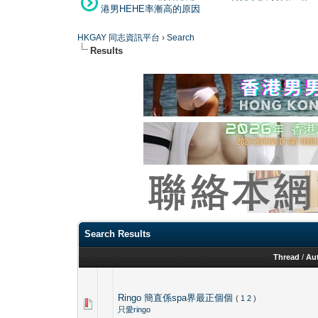
港男HEHE率漸高的原因
HKGAY 同志資訊平台
›
Search
Results
Search Results
Thread
/
Au
Ringo 簡直係spa界最正個個
(
1
2
)
只愛ringo