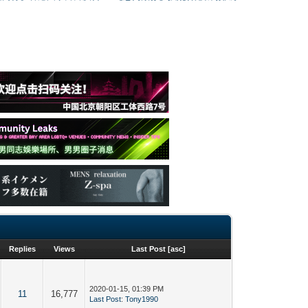
Replies
Views
Last Post
[
asc
]
2020-01-15, 01:39 PM
11
16,777
Last Post
:
Tony1990