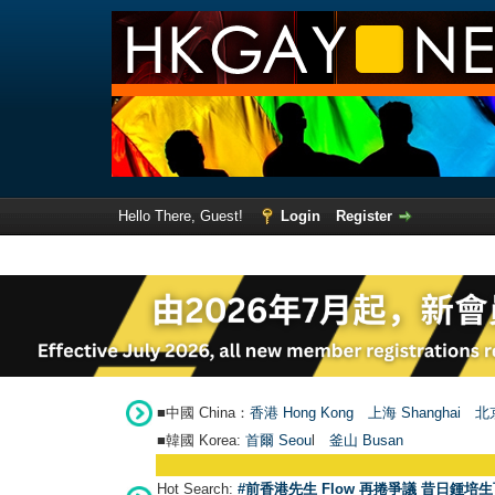
Hello There, Guest!
Login
Register
■中國 China：
香港 Hong Kong
上海 Shanghai
北京
■韓國 Korea:
首爾 Seou
l
釜山 Busan
Hot Search:
#前香港先生 Flow 再捲爭議 昔日鍾培生