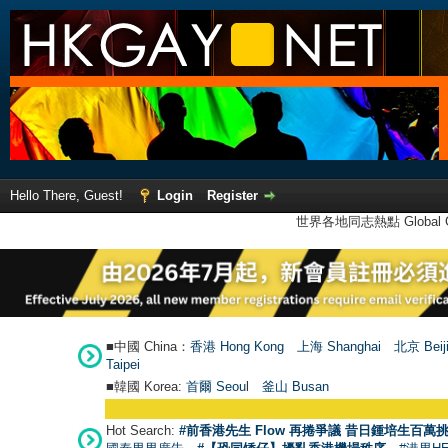
Hello There, Guest!
Login
Register
世界各地同志熱點 Global Ga
■中國 China：
香港 Hong Kong
上海 Shanghai
北京 Beij
Taipei
■韓國 Korea:
首爾 Seou
l
釜山 Busan
Hot Search:
#前香港先生 Flow 再捲爭議 昔日鍾培生百萬挑