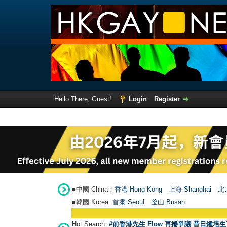
Hello There, Guest!
Login
Register
■中國 China：
香港 Hong Kong
上海 Shanghai
北京
■韓國 Korea:
首爾 Seou
l
釜山 Busan
Hot Search:
#前香港先生 Flow 再捲爭議 昔日鍾培生