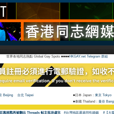
世界各地同志熱點 Global Gay Spots ■■■■
HKGAY.net Telegram 群組
 Beijing
台北 Taipei
■日本 Japan：
東京 Tokyo
■泰國 Thailand：
曼谷 Bang
百萬挑戰再被翻出 Threads 帖文批涉虐兒
#台灣地區通過同性婚姻
#【大