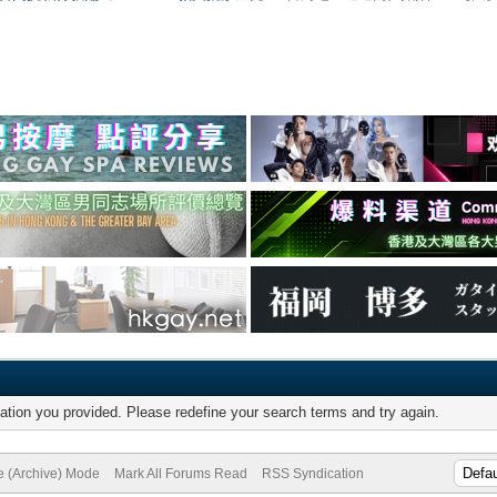
mation you provided. Please redefine your search terms and try again.
te (Archive) Mode
Mark All Forums Read
RSS Syndication