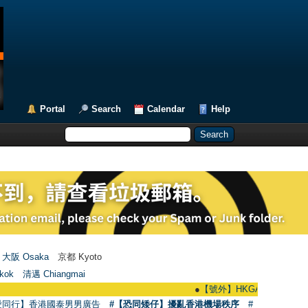
Portal
Search
Calendar
Help
大阪 Osaka
京都 Kyoto
kok
清邁 Chiangmai
●
【號外】HKGAY.net已啟動自家製【群聚
愛同行】香港國泰男男廣告
#【恐同矮仔】擾亂香港機場秩序
#