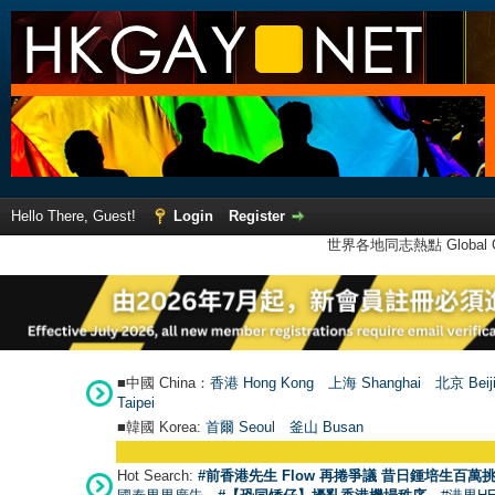
Hello There, Guest!
Login
Register
世界各地同志熱點 Global Ga
■中國 China：
香港 Hong Kong
上海 Shanghai
北京 Beij
Taipei
■韓國 Korea:
首爾 Seou
l
釜山 Busan
Hot Search:
#前香港先生 Flow 再捲爭議 昔日鍾培生百萬挑