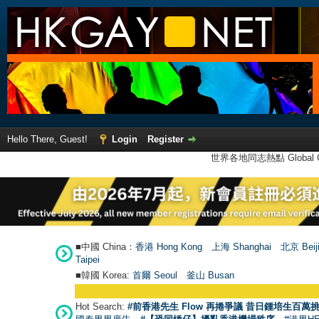
Hello There, Guest!
Login
Register
世界各地同志熱點 Global Ga
■中國 China：
香港 Hong Kong
上海 Shanghai
北京 Beij
Taipei
■韓國 Korea:
首爾 Seou
l
釜山 Busan
Hot Search:
#前香港先生 Flow 再捲爭議 昔日鍾培生百萬挑