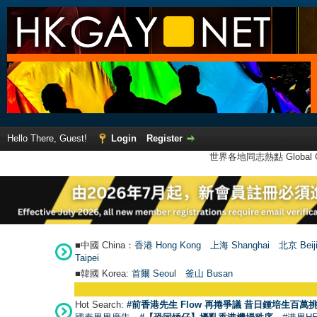
Hello There, Guest!
Login
Register
世界各地同志熱點 Global Ga
■中國 China：
香港 Hong Kong
上海 Shanghai
北京 Beij
Taipei
■韓國 Korea:
首爾 Seou
l
釜山 Busan
Hot Search:
#前香港先生 Flow 再捲爭議 昔日鍾培生百萬挑