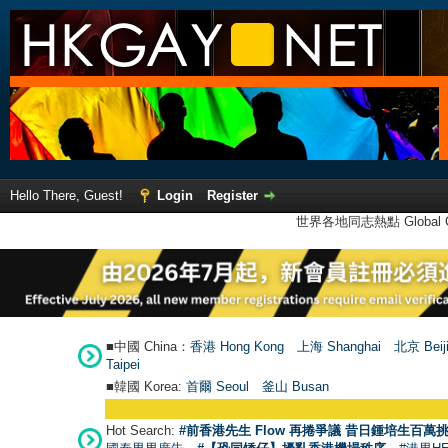
Hello There, Guest!
Login
Register
世界各地同志熱點 Global Ga
■中國 China：
香港 Hong Kong
上海 Shanghai
北京 Beij
Taipei
■韓國 Korea:
首爾 Seou
l
釜山 Busan
Hot Search:
#前香港先生 Flow 再捲爭議 昔日鍾培生百萬挑