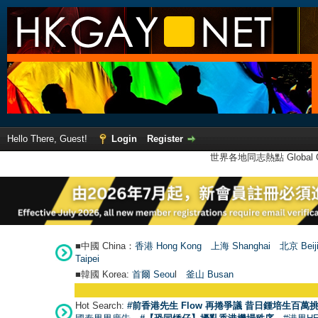
Hello There, Guest!
Login
Register
世界各地同志熱點 Global Ga
■中國 China：
香港 Hong Kong
上海 Shanghai
北京 Beij
Taipei
■韓國 Korea:
首爾 Seou
l
釜山 Busan
Hot Search:
#前香港先生 Flow 再捲爭議 昔日鍾培生百萬挑