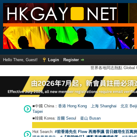
Hello There, Guest!
Login
Register
世界各地同志熱點 Global Ga
■中國 China：
香港 Hong Kong
上海 Shanghai
北京 Beij
Taipei
■韓國 Korea:
首爾 Seou
l
釜山 Busan
Hot Search:
#前香港先生 Flow 再捲爭議 昔日鍾培生百萬挑