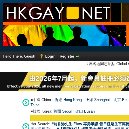
Hello There, Guest!
Login
Register
世界各地同志熱點 Global Ga
■中國 China：
香港 Hong Kong
上海 Shanghai
北京 Beij
Taipei
■韓國 Korea:
首爾 Seou
l
釜山 Busan
Hot Search:
#前香港先生 Flow 再捲爭議 昔日鍾培生百萬挑