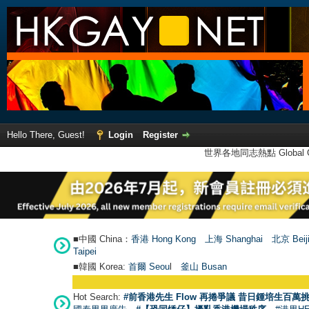
Hello There, Guest!
Login
Register
世界各地同志熱點 Global Ga
■中國 China：
香港 Hong Kong
上海 Shanghai
北京 Beij
Taipei
■韓國 Korea:
首爾 Seou
l
釜山 Busan
Hot Search:
#前香港先生 Flow 再捲爭議 昔日鍾培生百萬挑