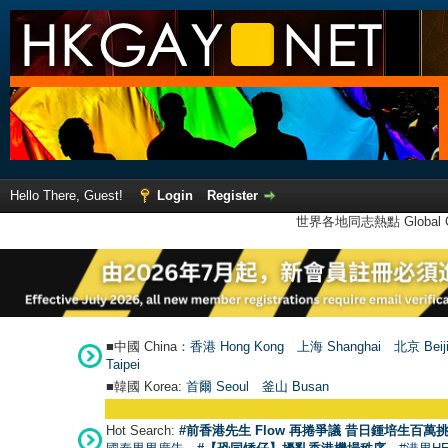
Hello There, Guest!
Login
Register
世界各地同志熱點 Global Ga
■中國 China：
香港 Hong Kong
上海 Shanghai
北京 Beij
Taipei
■韓國 Korea:
首爾 Seou
l
釜山 Busan
Hot Search:
#前香港先生 Flow 再捲爭議 昔日鍾培生百萬挑