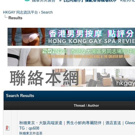
國泰男男廣告
#【恐同矮仔】擾亂香港機場秩序
#港男H
HKGAY 同志資訊平台
›
Search
Results
Search Results
Thread
/
Author
秋穗東京・大阪高端派遣｜男生小鮮肉專屬陪伴｜酒店直送｜Gleezy：j
TG：qs608
秋穗東京外送茶