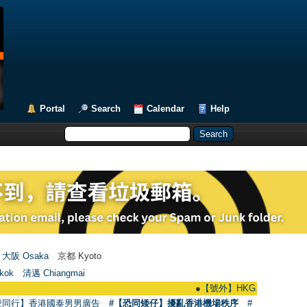
Portal
Search
Calendar
Help
大阪 Osaka
京都 Kyoto
kok
清邁 Chiangmai
●
【號外】HKGAY.net已啟動自家製【群聚
愛同行】香港國泰男男廣告
#【恐同矮仔】擾亂香港機場秩序
#