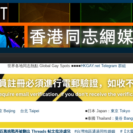
世界各地同志熱點 Global Gay Spots ■■■■
HKGAY.net Telegram 群組
 Beijing
台北 Taipei
■日本 Japan：
東京 Tokyo
■泰國 Thailand：
曼谷 Bang
百萬挑戰再被翻出 Threads 帖文批涉虐兒
#台灣地區通過同性婚姻
#【大