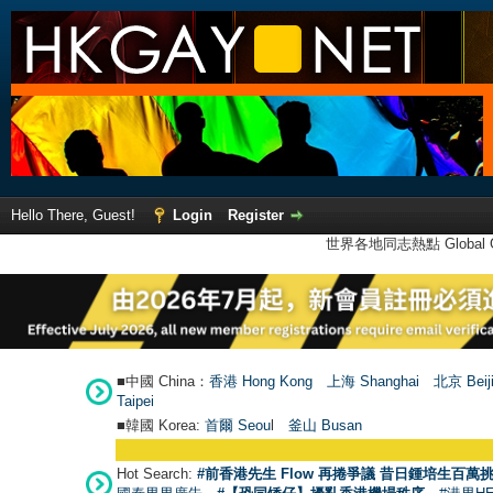
Hello There, Guest!
Login
Register
世界各地同志熱點 Global Ga
■中國 China：
香港 Hong Kong
上海 Shanghai
北京 Beij
Taipei
■韓國 Korea:
首爾 Seou
l
釜山 Busan
Hot Search:
#前香港先生 Flow 再捲爭議 昔日鍾培生百萬挑