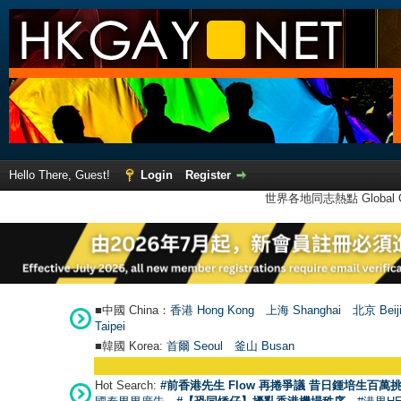
Hello There, Guest!
Login
Register
世界各地同志熱點 Global Ga
■中國 China：
香港 Hong Kong
上海 Shanghai
北京 Beij
Taipei
■韓國 Korea:
首爾 Seou
l
釜山 Busan
Hot Search:
#前香港先生 Flow 再捲爭議 昔日鍾培生百萬挑