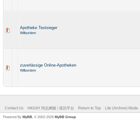
Apotheke Testsieger
Wilburdem
zuverlässige Online-Apotheken
Wilburdem
Contact Us
HKGAY 同志網媒 / 資訊平台
Return to Top
Lite (Archive) Mode
Powered By
MyBB
, © 2002-2026
MyBB Group
.