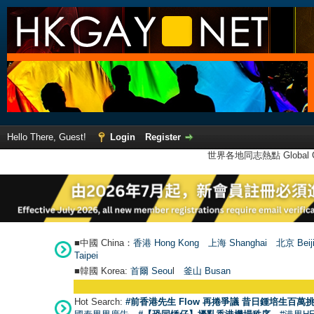
Hello There, Guest!
Login
Register
世界各地同志熱點 Global Ga
■中國 China：
香港 Hong Kong
上海 Shanghai
北京 Beij
Taipei
■韓國 Korea:
首爾 Seou
l
釜山 Busan
Hot Search:
#前香港先生 Flow 再捲爭議 昔日鍾培生百萬挑