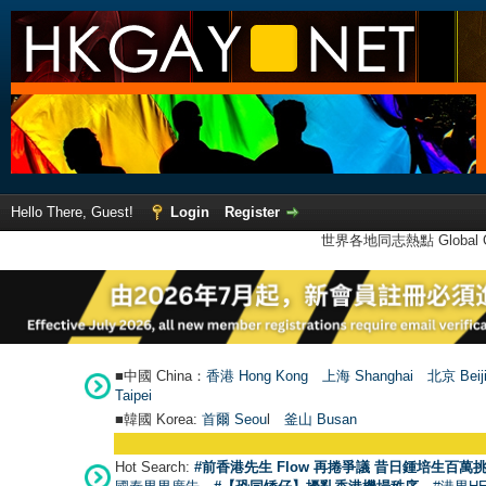
Hello There, Guest!
Login
Register
世界各地同志熱點 Global Ga
■中國 China：
香港 Hong Kong
上海 Shanghai
北京 Beij
Taipei
■韓國 Korea:
首爾 Seou
l
釜山 Busan
Hot Search:
#前香港先生 Flow 再捲爭議 昔日鍾培生百萬挑