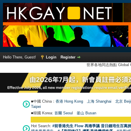
Hello There, Guest!
Login
Register
世界各地同志熱點 Global Ga
■中國 China：
香港 Hong Kong
上海 Shanghai
北京 Beij
Taipei
■韓國 Korea:
首爾 Seou
l
釜山 Busan
Hot Search:
#前香港先生 Flow 再捲爭議 昔日鍾培生百萬挑