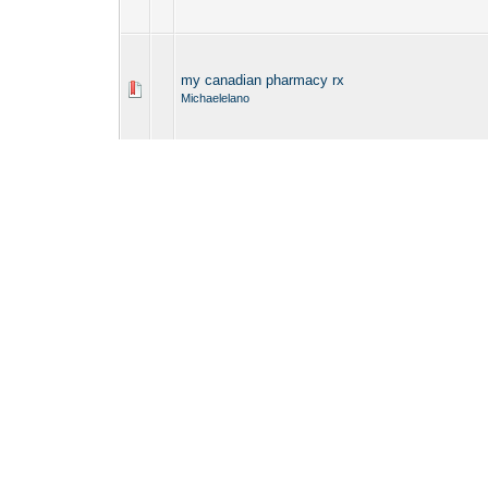
my canadian pharmacy rx
Michaelelano
reliable canadian pharmacy
Michaelelano
canadian drug
Michaelelano
certified canadian pharmacy
Michaelelano