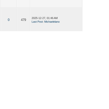
2025-12-27, 01:46 AM
0
479
Last Post
:
Michaelelano
2025-12-26, 07:12 PM
0
520
Last Post
:
Michaelelano
2025-12-26, 12:55 PM
0
607
Last Post
:
Michaelelano
2025-12-26, 06:28 AM
0
501
Last Post
:
Michaelelano