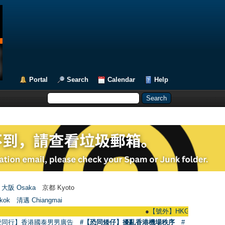
Portal
Search
Calendar
Help
大阪 Osaka
京都 Kyoto
kok
清邁 Chiangmai
●
【號外】HKGAY.net已啟動自家製【群聚Te
愛同行】香港國泰男男廣告
#【恐同矮仔】擾亂香港機場秩序
#