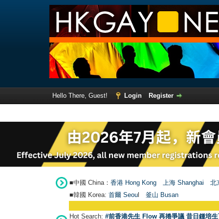
Hello There, Guest!
Login
Register
■中國 China：
香港 Hong Kong
上海 Shanghai
北京
■韓國 Korea:
首爾 Seou
l
釜山 Busan
Hot Search:
#前香港先生 Flow 再捲爭議 昔日鍾培生