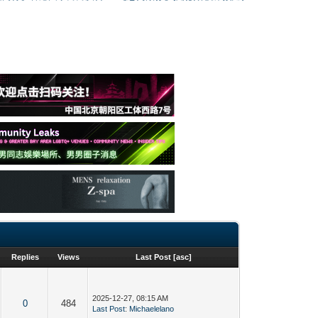
Replies
Views
Last Post
[
asc
]
2025-12-27, 08:15 AM
0
484
Last Post
:
Michaelelano