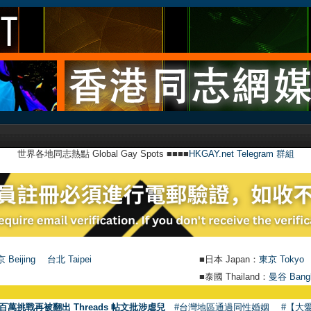
世界各地同志熱點 Global Gay Spots ■■■■
HKGAY.net Telegram 群組
 Beijing
台北 Taipei
■日本 Japan：
東京 Tokyo
■泰國 Thailand：
曼谷 Bang
百萬挑戰再被翻出 Threads 帖文批涉虐兒
#台灣地區通過同性婚姻
#【大