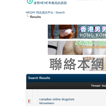
港男HEHE率漸高的原因
HKGAY 同志資訊平台
›
Search
Results
Search Results
Thread
/
Au
canadian online drugstore
Michaelelano