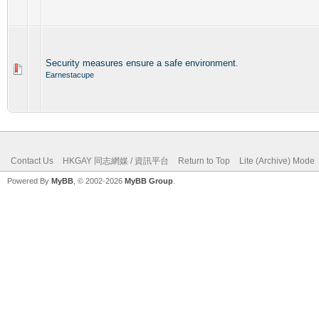
Security measures ensure a safe environment.
Earnestacupe
Contact Us
HKGAY 同志網媒 / 資訊平台
Return to Top
Lite (Archive) Mode
Powered By
MyBB
, © 2002-2026
MyBB Group
.