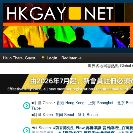
Hello There, Guest!
Login
Register
世界各地同志熱點 Global Ga
■中國 China：
香港 Hong Kong
上海 Shanghai
北京 Beij
Taipei
■韓國 Korea:
首爾 Seou
l
釜山 Busan
Hot Search:
#前香港先生 Flow 再捲爭議 昔日鍾培生百萬挑