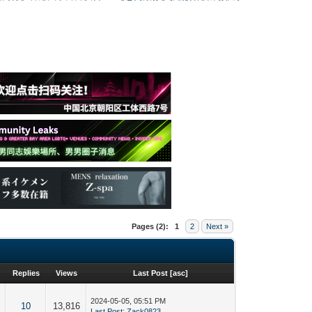
Pages (2):
1
2
Next »
Replies
Views
Last Post
[
asc
]
2024-05-05, 05:51 PM
、
10
13,816
Last Post
:
Zack0823