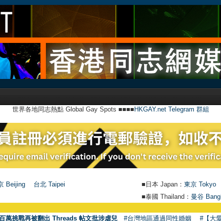
世界各地同志熱點 Global Gay Spots ■■■■
HKGAY.net Telegram 群組
 Beijing
台北 Taipei
■日本 Japan：
東京 Tokyo
■泰國 Thailand：
曼谷 Bang
百萬挑戰再被翻出 Threads 帖文批涉虐兒
#台灣地區通過同性婚姻
#【大