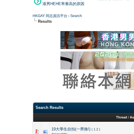
港男HEHE率漸高的原因
HKGAY 同志資訊平台
›
Search
Results
Search Results
Thread
/
Au
19大學生自拍(一齊換!)
(
1
2
)
despachito