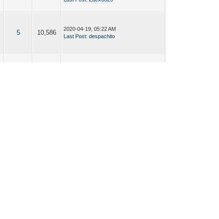
2020-04-19, 05:22 AM
5
10,586
Last Post
:
despachito
2020-04-19, 05:22 AM
、
12
20,900
Last Post
:
despachito
2020-02-10, 06:50 AM
3
8,965
Last Post
:
Jjjjj
2020-02-03, 06:35 PM
、
0
4,300
Last Post
:
despachito
2020-01-19, 08:00 PM
、
6
14,368
Last Post
:
dominichohin
2020-01-05, 03:35 PM
7
14,978
Last Post
:
Qwerta