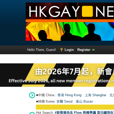
Hello There, Guest!
Login
Register
■中國 China：
香港 Hong Kong
上海 Shanghai
北京
■韓國 Korea:
首爾 Seou
l
釜山 Busan
Hot Search:
#前香港先生 Flow 再捲爭議 昔日鍾培生