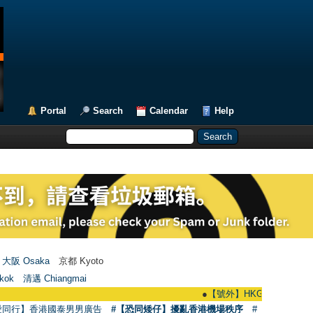
Portal
Search
Calendar
Help
大阪 Osaka
京都 Kyoto
kok
清邁 Chiangmai
●
【號外】HKGAY.net已啟動自家製【群聚T
愛同行】香港國泰男男廣告
#【恐同矮仔】擾亂香港機場秩序
#