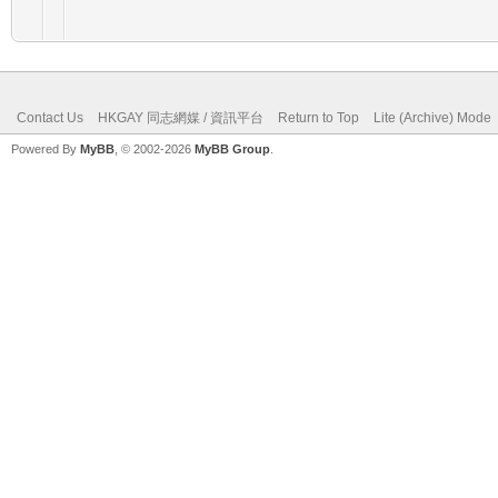
Contact Us
HKGAY 同志網媒 / 資訊平台
Return to Top
Lite (Archive) Mode
Powered By
MyBB
, © 2002-2026
MyBB Group
.