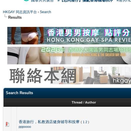
國泰男男廣告
#【恐同矮仔】擾亂香港機場秩序
#港男H
HKGAY 同志資訊平台
›
Search
Results
Search Results
Thread
/
Author
香港旅行，私教酒店健身辅导和按摩
(
1
2
)
pppoooo