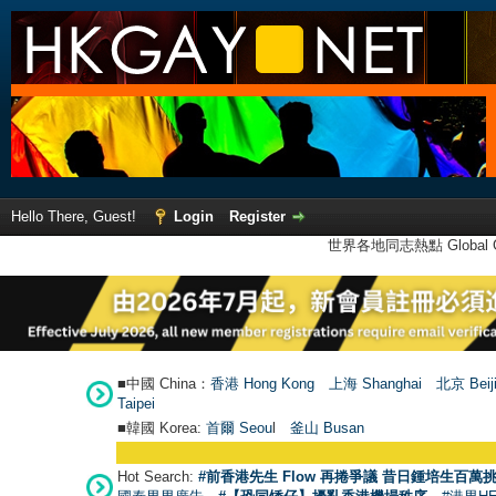
Hello There, Guest!
Login
Register
世界各地同志熱點 Global Ga
■中國 China：
香港 Hong Kong
上海 Shanghai
北京 Beij
Taipei
■韓國 Korea:
首爾 Seou
l
釜山 Busan
Hot Search:
#前香港先生 Flow 再捲爭議 昔日鍾培生百萬挑