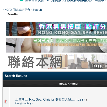
國泰男男廣告
#【恐同矮仔】擾亂香港機場秩序
#港男H
HKGAY 同志資訊平台
›
Search
Results
Search Results
Thread
/
Author
上星期上Hxxx Spa, Christian著西裝入泥....
(
1
2
3
4
)
Hongkongboys