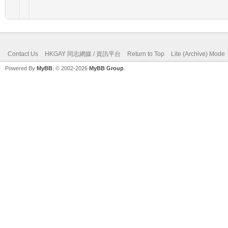
Contact Us
HKGAY 同志網媒 / 資訊平台
Return to Top
Lite (Archive) Mode
Powered By
MyBB
, © 2002-2026
MyBB Group
.