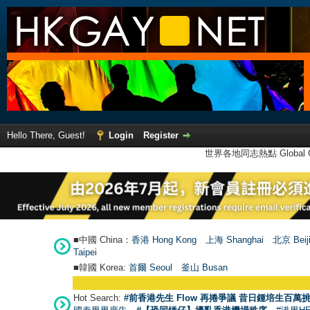
Hello There, Guest!
Login
Register
世界各地同志熱點 Global Ga
■中國 China：
香港 Hong Kong
上海 Shanghai
北京 Beij
Taipei
■韓國 Korea:
首爾 Seou
l
釜山 Busan
Hot Search:
#前香港先生 Flow 再捲爭議 昔日鍾培生百萬挑