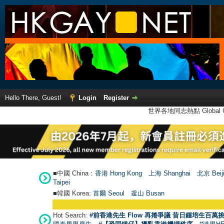
Hello There, Guest!
Login
Register
世界各地同志熱點 Global Ga
■中國 China：
香港 Hong Kong
上海 Shanghai
北京 Beij
Taipei
■韓國 Korea:
首爾 Seou
l
釜山 Busan
Hot Search:
#前香港先生 Flow 再捲爭議 昔日鍾培生百萬挑