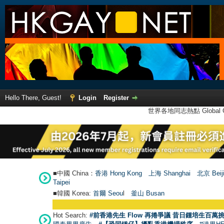
Hello There, Guest!
Login
Register
世界各地同志熱點 Global Ga
■中國 China：
香港 Hong Kong
上海 Shanghai
北京 Beij
Taipei
■韓國 Korea:
首爾 Seou
l
釜山 Busan
Hot Search:
#前香港先生 Flow 再捲爭議 昔日鍾培生百萬挑