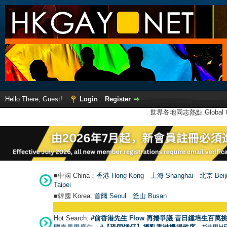
Hello There, Guest!
Login
Register
世界各地同志熱點 Global Ga
■中國 China：
香港 Hong Kong
上海 Shanghai
北京 Beij
Taipei
■韓國 Korea:
首爾 Seou
l
釜山 Busan
Hot Search:
#前香港先生 Flow 再捲爭議 昔日鍾培生百萬挑