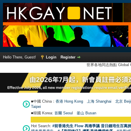
Hello There, Guest!
Login
Register
世界各地同志熱點 Global Ga
■中國 China：
香港 Hong Kong
上海 Shanghai
北京 Beij
Taipei
■韓國 Korea:
首爾 Seou
l
釜山 Busan
Hot Search:
#前香港先生 Flow 再捲爭議 昔日鍾培生百萬挑