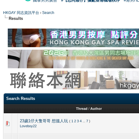
國泰男男廣告
#【恐同矮仔】擾亂香港機場秩序
#港男H
HKGAY 同志資訊平台
›
Search
Results
Search Results
Thread
/
Author
23歲1仔大隻哥哥 想搵人玩
(
1
2
3
4
...
7
)
Loveboy22