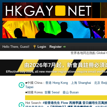
Hello There, Guest!
Login
Register
世界各地同志熱點 Global Ga
■中國 China：
香港 Hong Kong
上海 Shanghai
北京 Beij
Taipei
■韓國 Korea:
首爾 Seou
l
釜山 Busan
Hot Search:
#前香港先生 Flow 再捲爭議 昔日鍾培生百萬挑