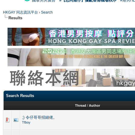
國泰男男廣告
#【恐同矮仔】擾亂香港機場秩序
#港男H
HKGAY 同志資訊平台
›
Search
Results
Search Results
Thread
/
Author
;) 令仔哥哥招細佬。
Tfboy