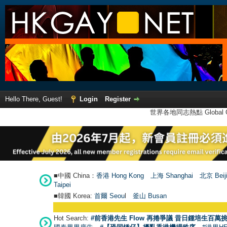
Hello There, Guest!
Login
Register
世界各地同志熱點 Global Ga
■中國 China：
香港 Hong Kong
上海 Shanghai
北京 Beij
Taipei
■韓國 Korea:
首爾 Seou
l
釜山 Busan
Hot Search:
#前香港先生 Flow 再捲爭議 昔日鍾培生百萬挑