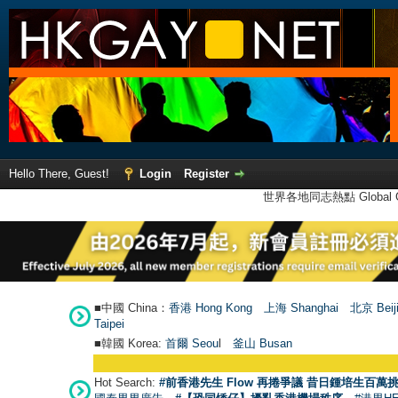
Hello There, Guest!
Login
Register
世界各地同志熱點 Global Ga
■中國 China：
香港 Hong Kong
上海 Shanghai
北京 Beij
Taipei
■韓國 Korea:
首爾 Seou
l
釜山 Busan
Hot Search:
#前香港先生 Flow 再捲爭議 昔日鍾培生百萬挑