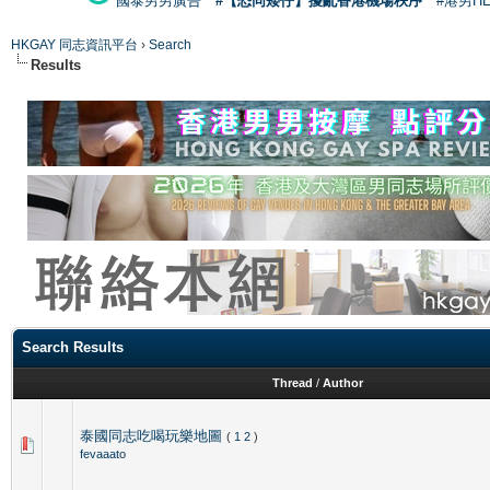
國泰男男廣告
#【恐同矮仔】擾亂香港機場秩序
#港男H
HKGAY 同志資訊平台
›
Search
Results
Search Results
Thread
/
Author
泰國同志吃喝玩樂地圖
(
1
2
)
fevaaato