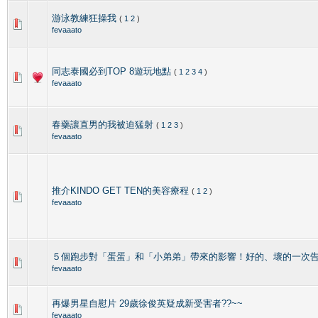
游泳教練狂操我
(
1
2
)
fevaaato
同志泰國必到TOP 8遊玩地點
(
1
2
3
4
)
fevaaato
春藥讓直男的我被迫猛射
(
1
2
3
)
fevaaato
推介KINDO GET TEN的美容療程
(
1
2
)
fevaaato
５個跑步對「蛋蛋」和「小弟弟」帶來的影響！好的、壞的一次
fevaaato
再爆男星自慰片 29歲徐俊英疑成新受害者??~~
fevaaato