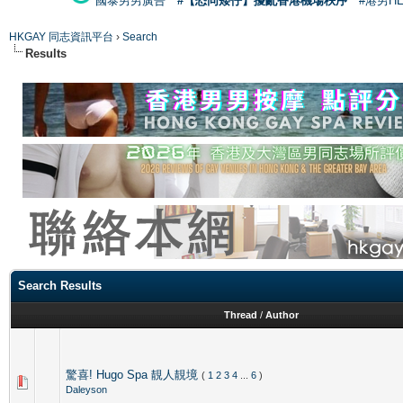
國泰男男廣告
#【恐同矮仔】擾亂香港機場秩序
#港男H
HKGAY 同志資訊平台
›
Search
Results
Search Results
Thread
/
Author
驚喜! Hugo Spa 靚人靚境
(
1
2
3
4
...
6
)
Daleyson