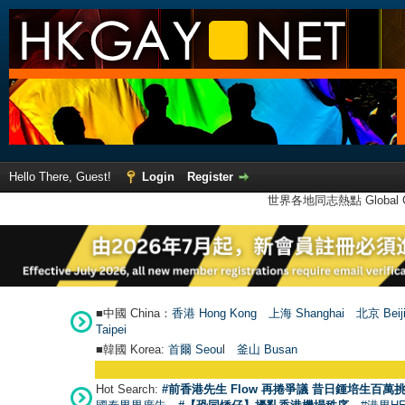
Hello There, Guest!
Login
Register
世界各地同志熱點 Global Ga
■中國 China：
香港 Hong Kong
上海 Shanghai
北京 Beij
Taipei
■韓國 Korea:
首爾 Seou
l
釜山 Busan
Hot Search:
#前香港先生 Flow 再捲爭議 昔日鍾培生百萬挑