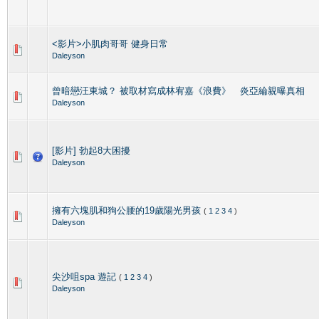
<影片>小肌肉哥哥 健身日常
Daleyson
曾暗戀汪東城？ 被取材寫成林宥嘉《浪費》 炎亞綸親曝真相
Daleyson
[影片] 勃起8大困擾
Daleyson
擁有六塊肌和狗公腰的19歲陽光男孩
(
1
2
3
4
)
Daleyson
尖沙咀spa 遊記
(
1
2
3
4
)
Daleyson