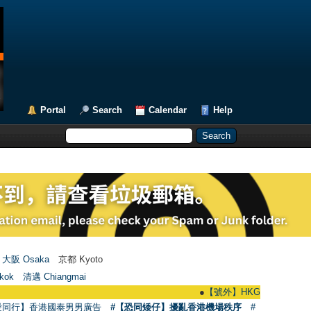
Portal
Search
Calendar
Help
大阪 Osaka
京都 Kyoto
kok
清邁 Chiangmai
●
【號外】HKGAY.net已啟動自家製【群聚
愛同行】香港國泰男男廣告
#【恐同矮仔】擾亂香港機場秩序
#