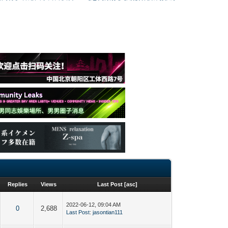
Replies
Views
Last Post
[
asc
]
2022-06-12, 09:04 AM
0
2,688
Last Post
:
jasontian111