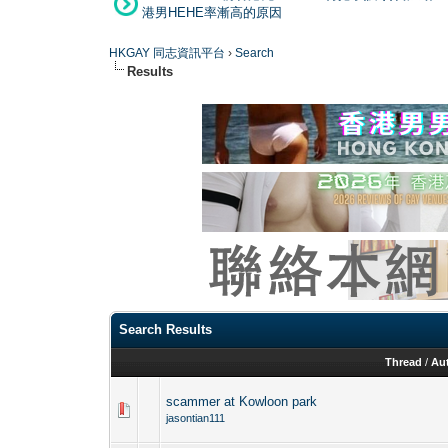
港男HEHE率漸高的原因
HKGAY 同志資訊平台
›
Search
Results
Search Results
Thread
/
Au
scammer at Kowloon park
jasontian111