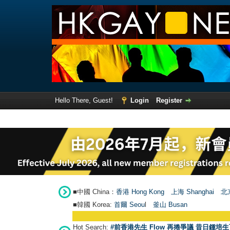
Hello There, Guest!
Login
Register
■中國 China：
香港 Hong Kong
上海 Shanghai
北京
■韓國 Korea:
首爾 Seou
l
釜山 Busan
Hot Search:
#前香港先生 Flow 再捲爭議 昔日鍾培生