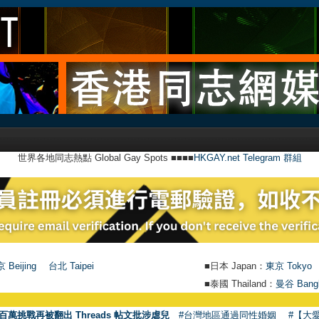
世界各地同志熱點 Global Gay Spots ■■■■
HKGAY.net Telegram 群組
 Beijing
台北 Taipei
■日本 Japan：
東京 Tokyo
■泰國 Thailand：
曼谷 Bang
百萬挑戰再被翻出 Threads 帖文批涉虐兒
#台灣地區通過同性婚姻
#【大