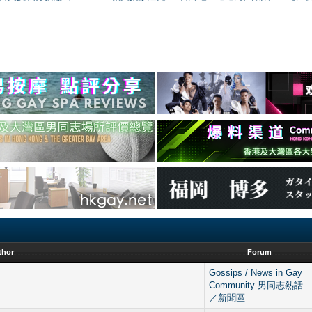
thor
Forum
Gossips / News in Gay
Community 男同志熱話
／新聞區