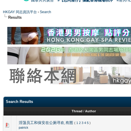
國泰男男廣告
#【恐同矮仔】擾亂香港機場秩序
#港男H
HKGAY 同志資訊平台
›
Search
Results
Search Results
Thread
/
Author
淫荡员工和保安在公厕寻欢,有图
(
1
2
3
4
5
)
patrick