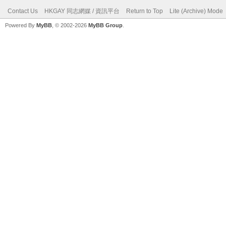
Contact Us
HKGAY 同志網媒 / 資訊平台
Return to Top
Lite (Archive) Mode
Powered By
MyBB
, © 2002-2026
MyBB Group
.