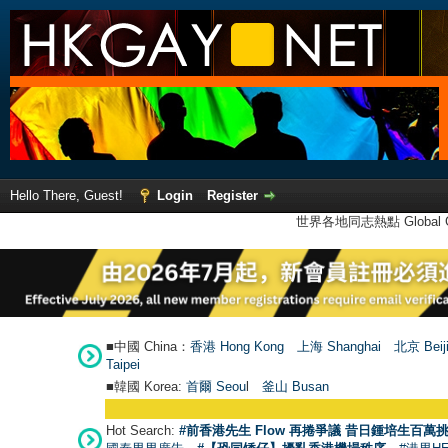
Hello There, Guest!
Login
Register
世界各地同志熱點 Global Ga
■中國 China：
香港 Hong Kong
上海 Shanghai
北京 Beij
Taipei
■韓國 Korea:
首爾 Seou
l
釜山 Busan
Hot Search:
#前香港先生 Flow 再捲爭議 昔日鍾培生百萬挑