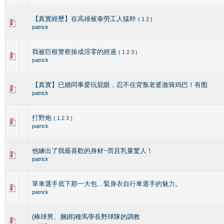
【真實經歷】在高雄被泰勞工人猛幹
(
1
2
)
patrick
我被巨根警察操成淫零的經過
(
1
2
3
)
patrick
【真實】已婚同事爱玩屁眼，忍不住背叛老婆激骑鸡巴！有图
patrick
打野炮
(
1
2
3
)
patrick
他練出了我最喜歡的身材~而且乳量驚人！
patrick
單車選手底下那一大包…緊身衣自行車選手的魅力。
patrick
(棒球男、捆綁)種馬學長野球隊的調教