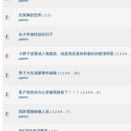
patrick
巨屌胸肌型男
(
1
2
)
patrick
在大学做性奴的日子
patrick
小胖子逆襲成八塊腹肌，他是我見過身材最好的硬漢明星
(
1
2
3
4
...
patrick
男子大生強暴事件秘錄
(
1
2
3
4
...
10
)
patrick
客户居然在办公室被我操射了！！！
(
1
2
3
4
...
6
)
patrick
我與電梯維修人員
(
1
2
3
4
...
7
)
patrick
與K哥的姦淫饗宴
(
1
2
)