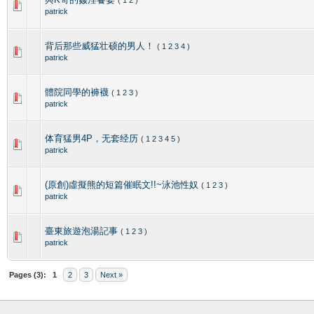
patrick
背后那些威猛壮硕的男人！
(
1
2
3
4
)
patrick
體院同學的褲襪
(
1
2
3
)
patrick
体育猛男4P，无套经历
(
1
2
3
4
5
)
patrick
(原創)虛擬熊的短篇催眠文!!~泳池性奴
(
1
2
3
)
patrick
臺東旅遊泡湯記事
(
1
2
3
)
patrick
Pages (3):
1
2
3
Next »