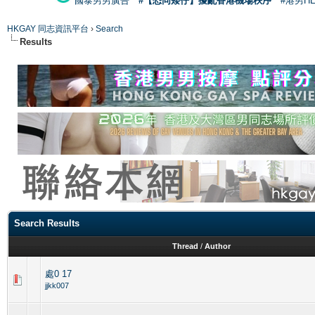
國泰男男廣告
#【恐同矮仔】擾亂香港機場秩序
#港男H
HKGAY 同志資訊平台
›
Search
Results
Search Results
Thread
/
Author
處0 17
jjkk007