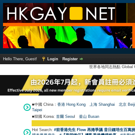
Hello There, Guest!
Login
Register
世界各地同志熱點 Global Ga
■中國 China：
香港 Hong Kong
上海 Shanghai
北京 Beij
Taipei
■韓國 Korea:
首爾 Seou
l
釜山 Busan
Hot Search:
#前香港先生 Flow 再捲爭議 昔日鍾培生百萬挑