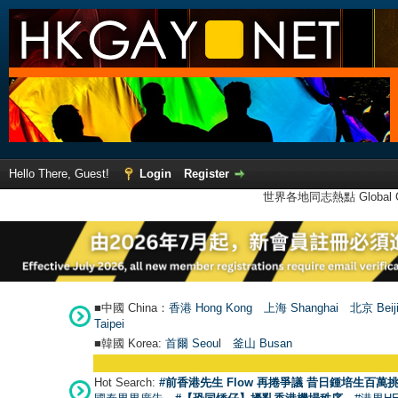
Hello There, Guest!
Login
Register
世界各地同志熱點 Global Ga
■中國 China：
香港 Hong Kong
上海 Shanghai
北京 Beij
Taipei
■韓國 Korea:
首爾 Seou
l
釜山 Busan
Hot Search:
#前香港先生 Flow 再捲爭議 昔日鍾培生百萬挑