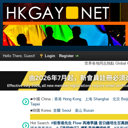
Hello There, Guest!
Login
Register
世界各地同志熱點 Global Ga
■中國 China：
香港 Hong Kong
上海 Shanghai
北京 Beij
Taipei
■韓國 Korea:
首爾 Seou
l
釜山 Busan
Hot Search:
#前香港先生 Flow 再捲爭議 昔日鍾培生百萬挑