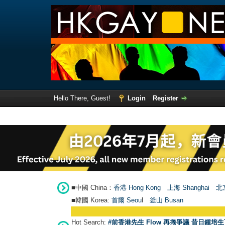
Hello There, Guest!
Login
Register
■中國 China：
香港 Hong Kong
上海 Shanghai
北京
■韓國 Korea:
首爾 Seou
l
釜山 Busan
Hot Search:
#前香港先生 Flow 再捲爭議 昔日鍾培生