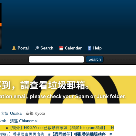
Portal
Search
Calendar
Help
大阪 Osaka
京都 Kyoto
kok
清邁 Chiangmai
●
【號外】HKGAY.net已啟動自家製【群聚Telegram群組】 HKGAY.net has already
愛同行】香港國泰男男廣告
#【恐同矮仔】擾亂香港機場秩序
#