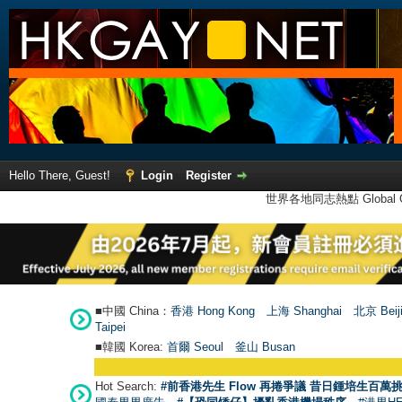
Hello There, Guest!
Login
Register
世界各地同志熱點 Global Ga
■中國 China：
香港 Hong Kong
上海 Shanghai
北京 Beij
Taipei
■韓國 Korea:
首爾 Seou
l
釜山 Busan
Hot Search:
#前香港先生 Flow 再捲爭議 昔日鍾培生百萬挑