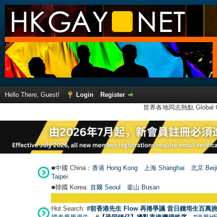
Hello There, Guest!
Login
Register
世界各地同志熱點 Global Ga
■中國 China：
香港 Hong Kong
上海 Shanghai
北京 Beij
Taipei
■韓國 Korea:
首爾 Seou
l
釜山 Busan
Hot Search:
#前香港先生 Flow 再捲爭議 昔日鍾培生百萬挑