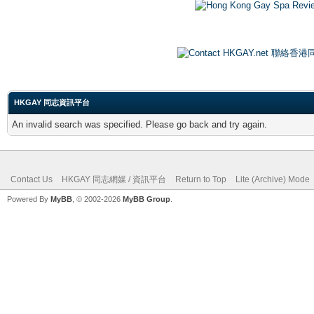
HKGAY 同志資訊平台
An invalid search was specified. Please go back and try again.
Contact Us
HKGAY 同志網媒 / 資訊平台
Return to Top
Lite (Archive) Mode
Powered By
MyBB
, © 2002-2026
MyBB Group
.