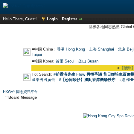
Hello There, Guest!
Login
Register
世界各地同志熱點 Global Ga
■中國 China：
香港 Hong Kong
上海 Shanghai
北京 Beij
Taipei
■韓國 Korea:
首爾 Seou
l
釜山 Busan
●
【號外】HKGA
Hot Search:
#前香港先生 Flow 再捲爭議 昔日鍾培生百萬挑
國泰男男廣告
#【恐同矮仔】擾亂香港機場秩序
#港男H
HKGAY 同志資訊平台
Board Message