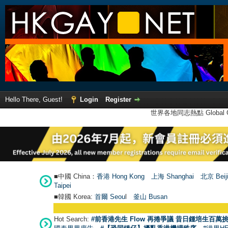
Hello There, Guest!
Login
Register
世界各地同志熱點 Global Ga
■中國 China：
香港 Hong Kong
上海 Shanghai
北京 Beij
Taipei
■韓國 Korea:
首爾 Seou
l
釜山 Busan
Hot Search:
#前香港先生 Flow 再捲爭議 昔日鍾培生百萬挑